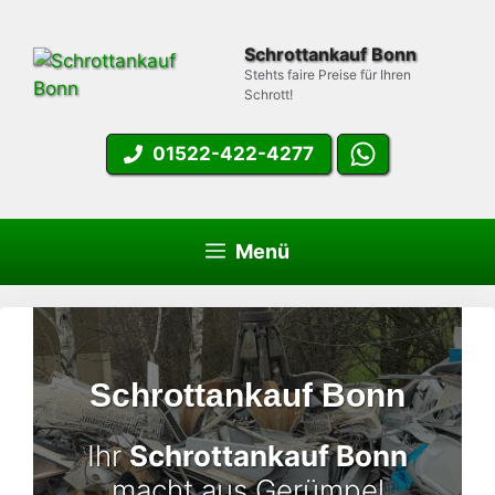
Zum
Inhalt
Schrottankauf Bonn
springen
Stehts faire Preise für Ihren
Schrott!
01522-422-4277
Menü
Schrottankauf Bonn
Ihr
Schrottankauf Bonn
macht aus Gerümpel