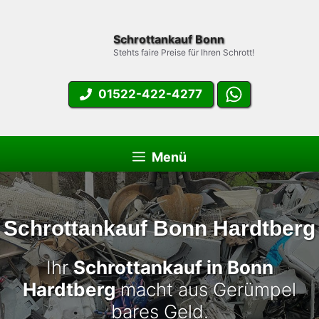
Zum
Inhalt
Schrottankauf Bonn
springen
Stehts faire Preise für Ihren Schrott!
01522-422-4277
Menü
Schrottankauf Bonn Hardtberg
Ihr
Schrottankauf in Bonn
Hardtberg
macht aus Gerümpel
bares Geld.